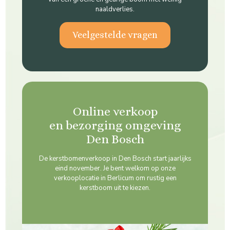
naaldverlies.
Veelgestelde vragen
Online verkoop
en bezorging omgeving
Den Bosch
De kerstbomenverkoop in Den Bosch start jaarlijks
eind november. Je bent welkom op onze
verkooplocatie in Berlicum om rustig een
kerstboom uit te kiezen.